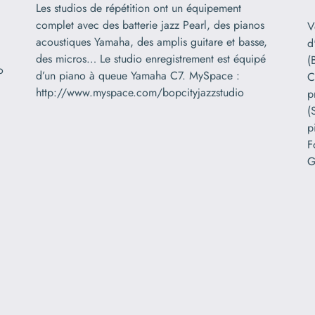
Les studios de répétition ont un équipement
complet avec des batterie jazz Pearl, des pianos
V
acoustiques Yamaha, des amplis guitare et basse,
d
des micros… Le studio enregistrement est équipé
(
o
d’un piano à queue Yamaha C7. MySpace :
C
http://www.myspace.com/bopcityjazzstudio
p
(
p
F
G