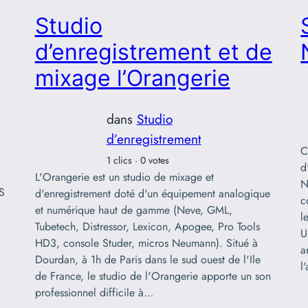
Studio
d’enregistrement et de
mixage l’Orangerie
dans
Studio
d’enregistrement
C
1 clics · 0 votes
d
L'Orangerie est un studio de mixage et
N
S
d'enregistrement doté d'un équipement analogique
c
et numérique haut de gamme (Neve, GML,
l
Tubetech, Distressor, Lexicon, Apogee, Pro Tools
U
HD3, console Studer, micros Neumann). Situé à
a
Dourdan, à 1h de Paris dans le sud ouest de l'Ile
l
de France, le studio de l'Orangerie apporte un son
professionnel difficile à…