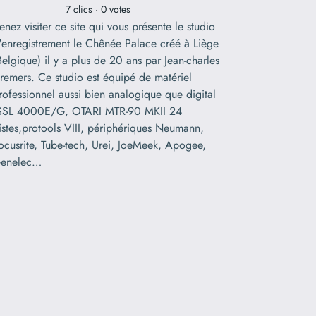
7 clics · 0 votes
enez visiter ce site qui vous présente le studio
'enregistrement le Chênée Palace créé à Liège
Belgique) il y a plus de 20 ans par Jean-charles
remers. Ce studio est équipé de matériel
rofessionnel aussi bien analogique que digital
SSL 4000E/G, OTARI MTR-90 MKII 24
istes,protools VIII, périphériques Neumann,
ocusrite, Tube-tech, Urei, JoeMeek, Apogee,
enelec…