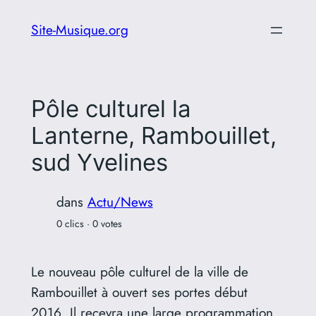
Aller
Site-Musique.org
au
contenu
Pôle culturel la
Lanterne, Rambouillet,
sud Yvelines
dans
Actu/News
0 clics · 0 votes
Le nouveau pôle culturel de la ville de
Rambouillet à ouvert ses portes début
2016. Il recevra une large programmation