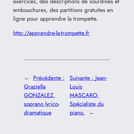
exercices, des descriptions de sourdines et
embouchures, des partitions gratuites en
ligne pour apprendre la trompette.
http://apprendre-la-trompette.fr
←
Précédente :
Suivante :
Jean-
Graziella
Louis
GONZALEZ,
MASCARO,
soprano lyrico-
Spécialiste du
dramatique
piano.
→