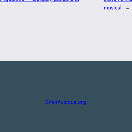
musical
→
Site-Musique.org