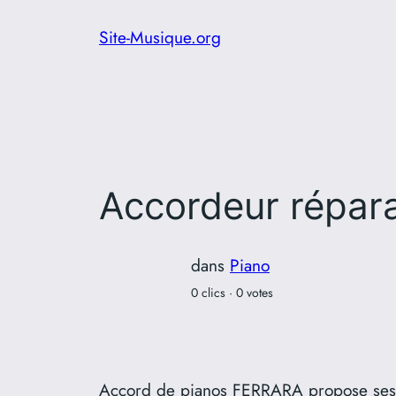
Aller
Site-Musique.org
au
contenu
Accordeur répar
dans
Piano
0 clics · 0 votes
Accord de pianos FERRARA propose ses se