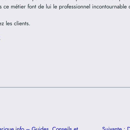
ce métier font de lui le professionnel incontournable q
z les clients.
r
ique.info – Guides, Conseils et
Suivante :
D